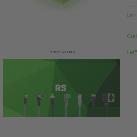
Leí
Com
Letö
Szimbolikus kép