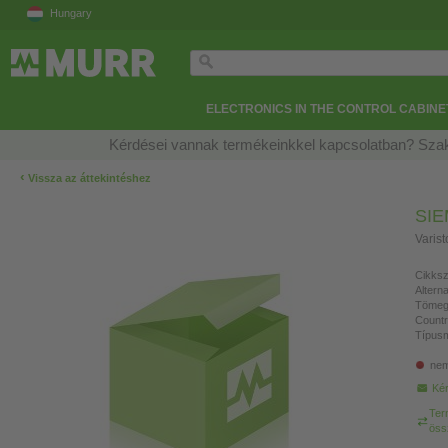
Hungary
ELECTRONICS IN THE CONTROL CABINE
Kérdései vannak termékeinkkel kapcsolatban? Szak
‹
Vissza az áttekintéshez
SI
Varis
Cikksz
Altern
Tömeg
Countr
Típusm
nem
Kér
Ter
öss