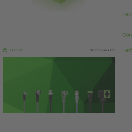
Leí
Com
Letö
3D nézet
Szimbolikus kép