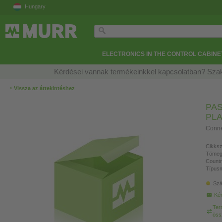
Hungary
ELECTRONICS IN THE CONTROL CABINE
Kérdései vannak termékeinkkel kapcsolatban? Szak
‹
Vissza az áttekintéshez
PAS
PLA
Connec
Cikksz
Tömeg
Countr
Típusm
Szá
Kér
Ter
öss