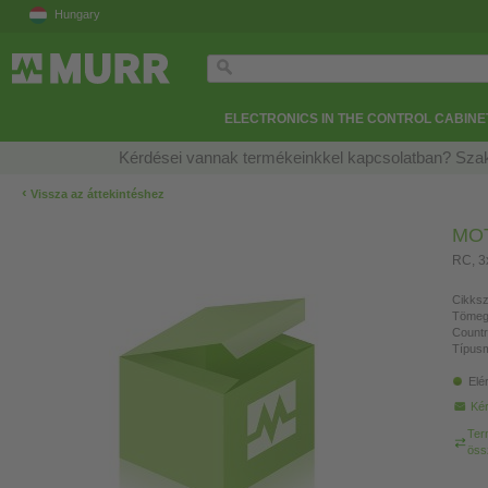
Hungary
ELECTRONICS IN THE CONTROL CABINE
Kérdései vannak termékeinkkel kapcsolatban? Szak
‹
Vissza az áttekintéshez
MO
RC, 
Cikksz
Tömeg
Countr
Típusm
Elé
Kér
Ter
öss