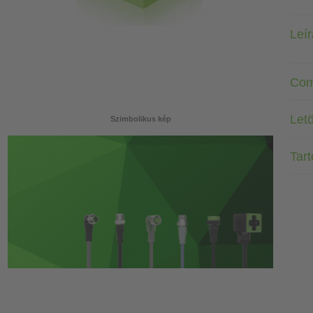
Leí
Com
Letö
Szimbolikus kép
Tar