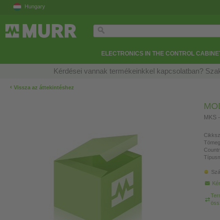
Hungary
ELECTRONICS IN THE CONTROL CABINE
Kérdései vannak termékeinkkel kapcsolatban? Szak
‹
Vissza az áttekintéshez
MO
MKS -
Cikksz
Tömeg
Countr
Típusm
Szá
Kér
Ter
öss