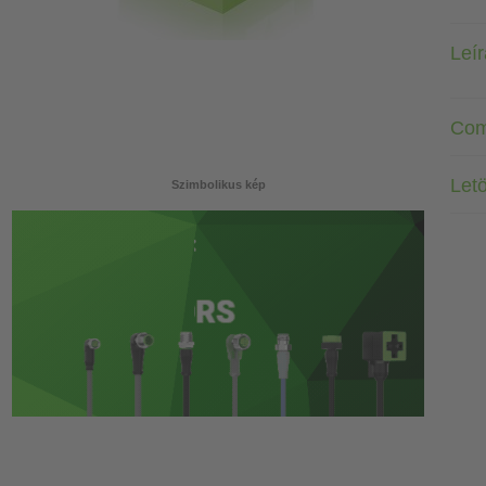
Leí
Com
Letö
Szimbolikus kép