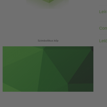
Leí
Com
Letö
Szimbolikus kép