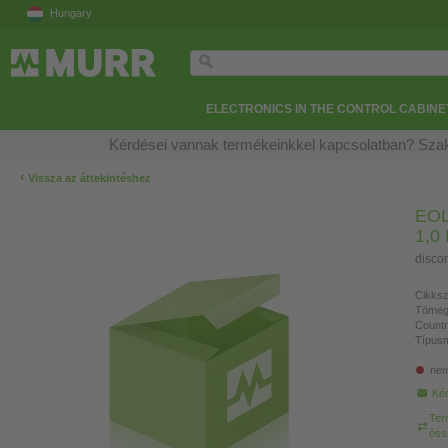
Hungary
ELECTRONICS IN THE CONTROL CABINE
Kérdései vannak termékeinkkel kapcsolatban? Szak
‹
Vissza az áttekintéshez
EOL
1,0
disco
Cikksz
Tömeg
Countr
Típusm
nem
Kér
Ter
öss