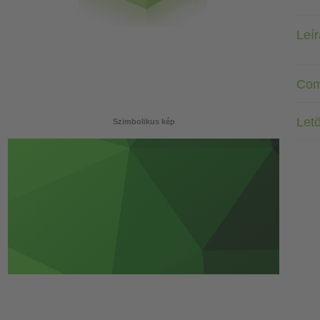
Leí
Com
Letö
Szimbolikus kép