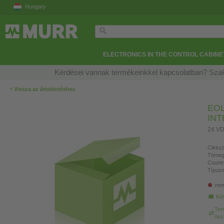
Hungary
ELECTRONICS IN THE CONTROL CABINE
Kérdései vannak termékeinkkel kapcsolatban? Szak
‹
Vissza az áttekintéshez
EOL
IN
24 VDC
Cikksz
Tömeg
Countr
Típusm
nem
Kér
Ter
öss