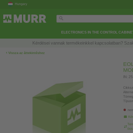
Hungary
ELECTRONICS IN THE CONTROL CABINE
Kérdései vannak termékeinkkel kapcsolatban? Szak
‹
Vissza az áttekintéshez
EOL
MO
IN: 2
Cikksz
Altern
Tömeg
Típusm
nem
Kér
Ter
öss