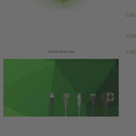
Leí
Com
Letö
Szimbolikus kép