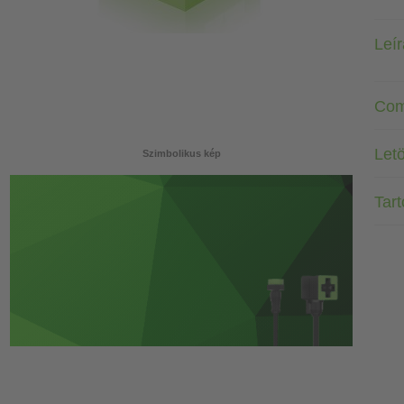
Leí
Com
Letö
Szimbolikus kép
Tar