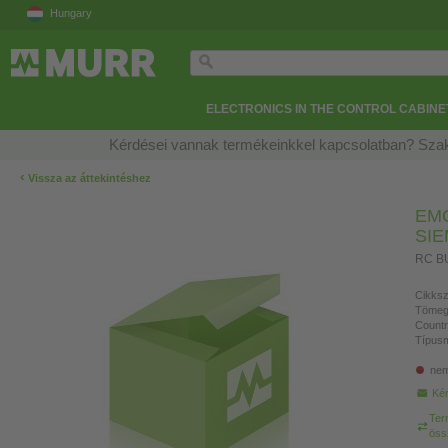
Hungary
ELECTRONICS IN THE CONTROL CABINE
Kérdései vannak termékeinkkel kapcsolatban? Szak
‹
Vissza az áttekintéshez
EM
SI
RC B
Cikksz
Tömeg
Countr
Típusm
nem
Kér
Ter
öss