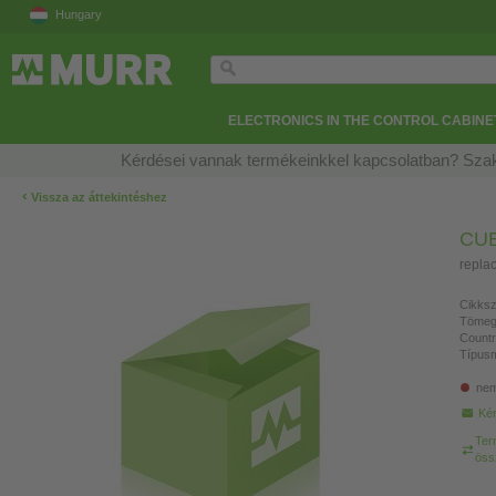
Hungary
ELECTRONICS IN THE CONTROL CABINE
Kérdései vannak termékeinkkel kapcsolatban? Szak
‹
Vissza az áttekintéshez
CUB
repla
Cikksz
Tömeg
Countr
Típusm
nem
Kér
Ter
öss