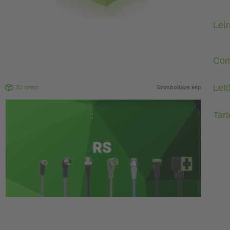
Leí
Com
Letö
3D nézet
Szimbolikus kép
Tar