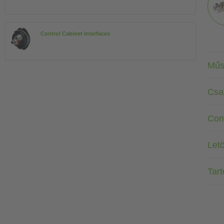
Control Cabinet Interfaces
Műs
Csa
Com
Letö
Tar