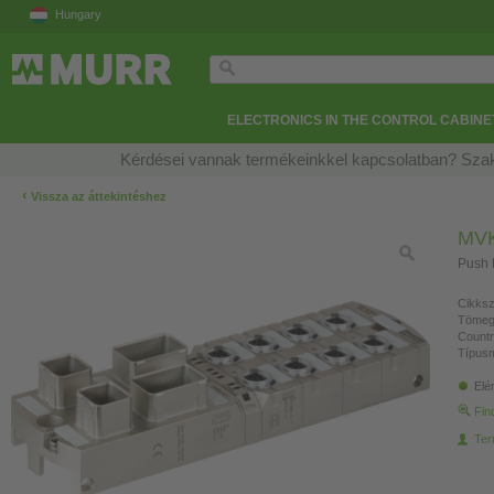
Hungary
ELECTRONICS IN THE CONTROL CABINE
Kérdései vannak termékeinkkel kapcsolatban? Szak
‹
Vissza az áttekintéshez
MVK
Push 
Cikksz
Tömeg
Countr
Típusm
Elé
Fin
Ter