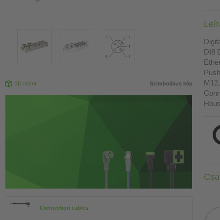
Leí
Digit
DI8 
Ethe
Push
M12,
3D nézet
Szimbolikus kép
Conn
Housi
Csa
Connection cables