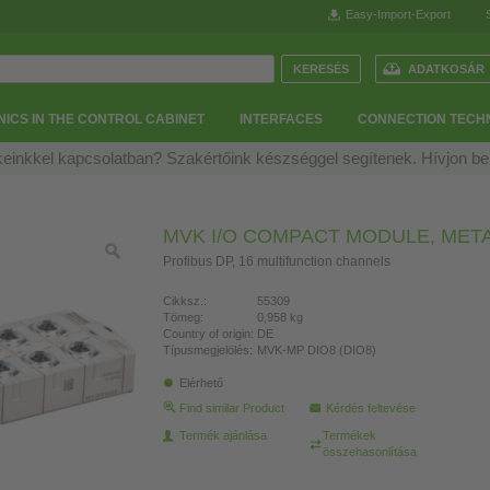
Easy-Import-Export
ADATKOSÁR
ICS IN THE CONTROL CABINET
INTERFACES
CONNECTION TECH
einkkel kapcsolatban? Szakértőink készséggel segítenek. Hívjon b
MVK I/O COMPACT MODULE, MET
Profibus DP, 16 multifunction channels
Cikksz.:
55309
Tömeg:
0,958 kg
Country of origin:
DE
Típusmegjelölés:
MVK-MP DIO8 (DIO8)
Elérhető
Find similar Product
Kérdés feltevése
Termék ajánlása
Termékek
összehasonlítása