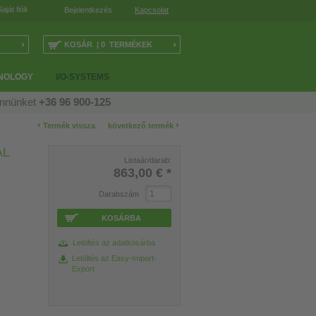
Saját fiók
Bejelentkezés
Kapcsolat
›
›
KOSÁR | 0 TERMÉKEK
NOLOGY
I/O-SYSTEMS
ennünket
+36 96 900-125
‹
›
Termék vissza
következő termék
AL
Listaár/darab:
863,00 €
*
Darabszám
KOSÁRBA
Letöltés az adatkosárba
Letöltés az Easy-Import-
Export