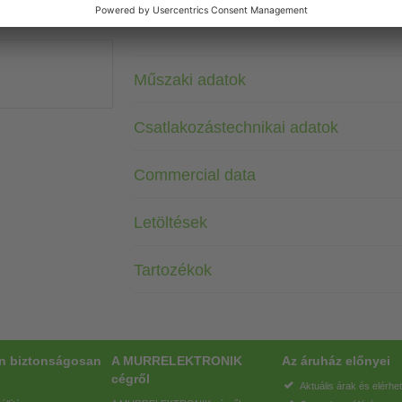
Szenzor a
Műszaki adatok
Csatlakozástechnikai adatok
Commercial data
Letöltések
Tartozékok
on biztonságosan
A MURRELEKTRONIK
Az áruház előnyei
cégről
Aktuális árak és elérhe