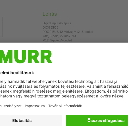
Leírás
Digital inputs/outputs
DIO8 DIO8
PROFIBUS 12 Mbit/s; M12, B-coded
7/8", 5-pole, 2× max. 9 A
M12, 5-pole, A-coded
Connection cables are in the online shop under "Connection 
Szimbolikus kép
Housing fully potted.
Csatlakoztassa a terméket
Adatkábel
Tápkábel