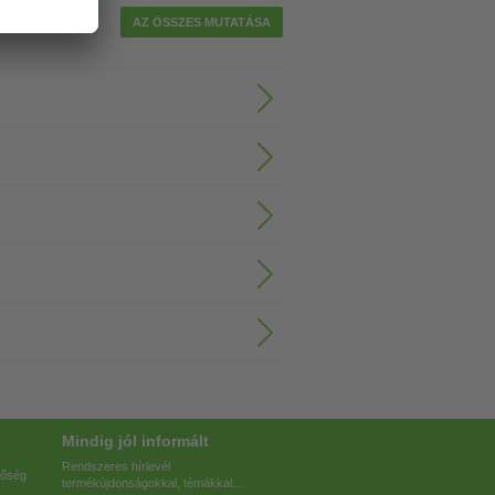
ktor kábel
AZ ÖSSZES MUTATÁSA
Mindig jól informált
Rendszeres hírlevél
tőség
termékújdonságokkal, témákkal...