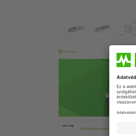
3D nézet
Connection cables