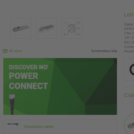
Leí
Digital
DIO8 
CAN 1 
7/8", 
M12, 5
Connec
3D nézet
Szimbolikus kép
Housing
Csa
Connection cables