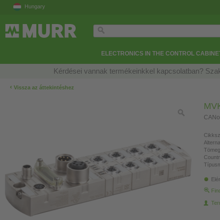
Hungary
ELECTRONICS IN THE CONTROL CABINE
Kérdései vannak termékeinkkel kapcsolatban? Szak
‹
Vissza az áttekintéshez
MVK
CANope
Cikksz
Altern
Tömeg
Countr
Típusm
Elé
Fin
Ter