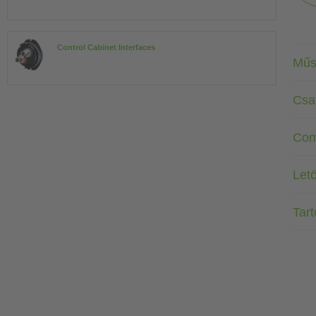
Control Cabinet Interfaces
Műs
Csa
Com
Letö
Tar