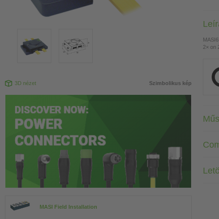
Leí
MASI6
2× on 2
3D nézet
Szimbolikus kép
Műs
Com
Letö
MASI Field Installation