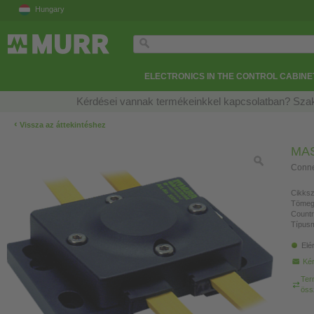
Hungary
ELECTRONICS IN THE CONTROL CABINE
Kérdései vannak termékeinkkel kapcsolatban? Szak
‹
Vissza az áttekintéshez
MAS
Connec
Cikksz
Tömeg
Countr
Típusm
Elé
Kér
Ter
öss