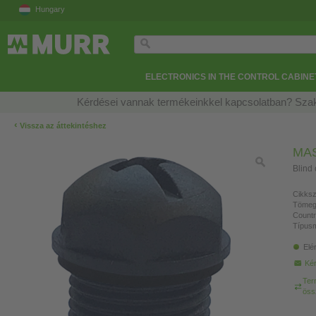
Hungary
ELECTRONICS IN THE CONTROL CABINE
Kérdései vannak termékeinkkel kapcsolatban? Szak
‹
Vissza az áttekintéshez
MA
Blind
Cikksz
Tömeg
Countr
Típusm
Elé
Kér
Ter
öss