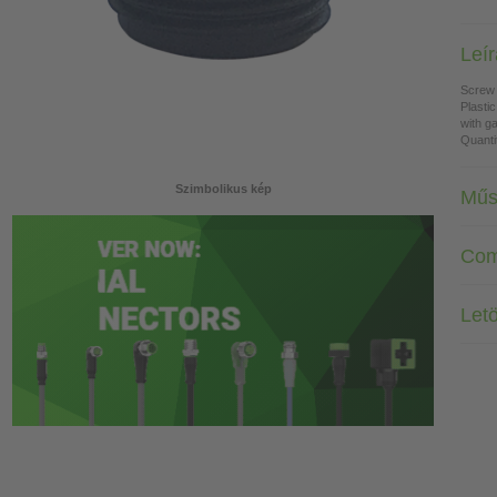
Leí
Screw
Plastic
with g
Quanti
Szimbolikus kép
Műs
Com
Letö