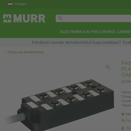
Hungary
ELECTRONICS IN THE CONTROL CABINE
Kérdései vannak termékeinkkel kapcsolatban? Szak
‹
Vissza az áttekintéshez
PAS
PLA
CA
10.0m
Cikksz
Tömeg
Countr
Típusm
Elé
Fin
Ter