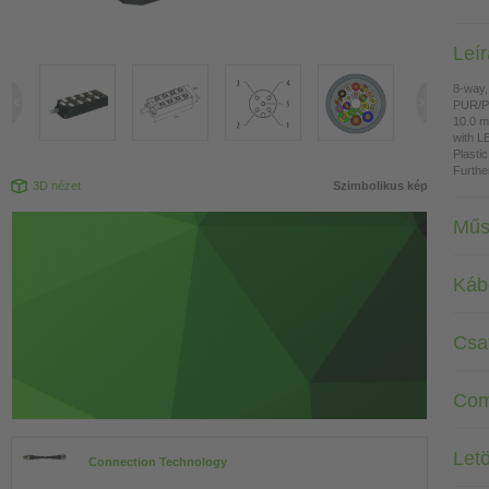
Leí
8-way,
PUR/
10.0 m
with L
Plasti
Furthe
3D nézet
Szimbolikus kép
Műs
Káb
Csa
Com
Letö
Connection Technology