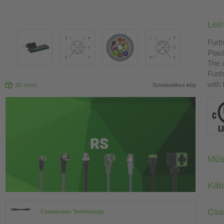
Leí
Furth
Plast
The r
Furth
with
3D nézet
Szimbolikus kép
Műs
Káb
Csa
Connection Technology