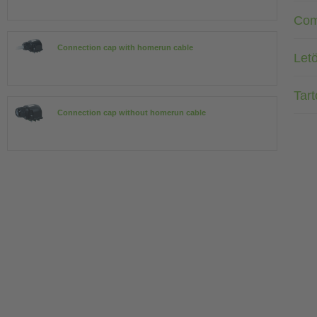
Com
Connection cap with homerun cable
Letö
Tar
Connection cap without homerun cable