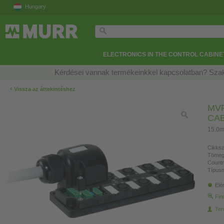
Hungary
ELECTRONICS IN THE CONTROL CABINE
Kérdései vannak termékeinkkel kapcsolatban? Szak
‹
Vissza az áttekintéshez
MVP
CA
15.0m
Cikksz
Tömeg
Countr
Típusm
Elé
Fin
Ter