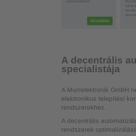
kulcskérdésévé
Murrele
bővíti
termék
decentr
BŐVEBBEN
A decentrális a
specialistája
A Murrelektronik GmbH ne
elektronikus telepítési k
rendszerekhez.
A decentrális automatizál
rendszerek optimalizálásá