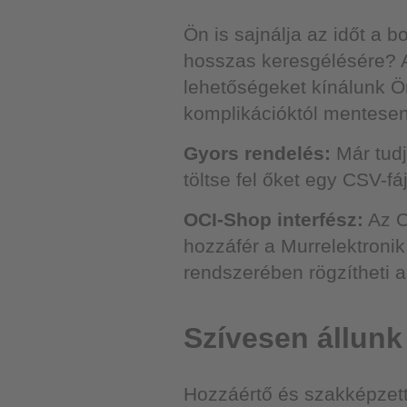
Ön is sajnálja az időt a 
hosszas keresgélésére? Ak
lehetőségeket kínálunk 
komplikációktól mentesen,
Gyors rendelés:
Már tudj
töltse fel őket egy CSV-fá
OCI-Shop interfész:
Az O
hozzáfér a Murrelektroni
rendszerében rögzítheti 
Szívesen állunk
Hozzáértő és szakképzet