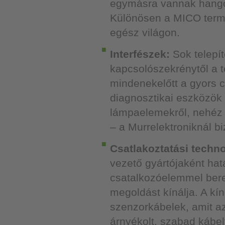
egymásra vannak hangolv
Különösen a MICO termé
egész világon.
Interfészek:
Sok telepít
kapcsolószekrénytől a 
mindenekelőtt a gyors c
diagnosztikai eszközök
lámpaelemekről, nehéz 
– a Murrelektroniknál bi
Csatlakoztatási techno
vezető gyártójaként hatá
csatalkozóelemmel bere
megoldást kínálja. A kí
szenzorkábelek, amit az
árnyékolt, szabad kábel