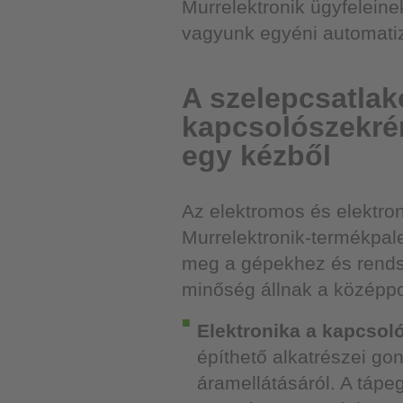
Murrelektronik ügyfelein
vagyunk egyéni automati
A szelepcsatlak
kapcsolószekrén
egy kézből
Az elektromos és elektron
Murrelektronik-termékpale
meg a gépekhez és rends
minőség állnak a középp
Elektronika a kapcsol
építhető alkatrészei g
áramellátásáról. A tápe