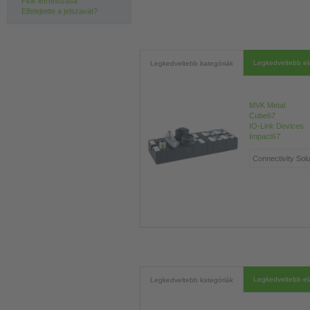
Fiók létrehozása
Elfelejtette a jelszavát?
Legkedveltebb e
Legkedveltebb kategóriák
MVK Metal
Cube67
IO-Link Devices
Impact67
Legkedveltebb e
Legkedveltebb kategóriák