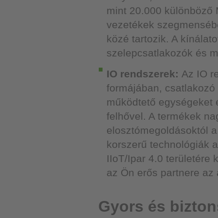
mint 20.000 különböző 
vezetékek szegmensébe
közé tartozik. A kínála
szelepcsatlakozók és m
IO rendszerek:
Az IO r
formájában, csatlakozó
működtető egységeket és
felhővel. A termékek na
elosztómegoldásoktól a 
korszerű technológiák a
IIoT/Ipar 4.0 területére
az Ön erős partnere az 
Gyors és bizto