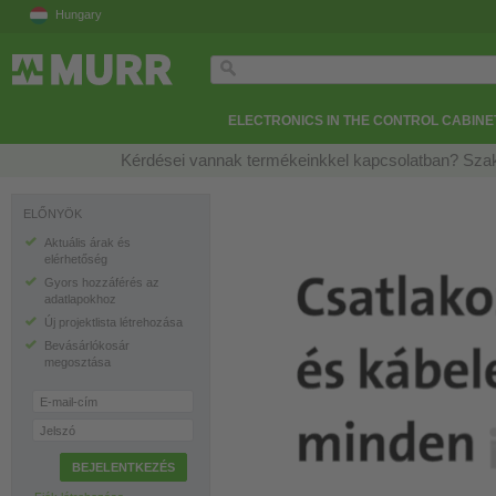
Hungary
ELECTRONICS IN THE CONTROL CABINE
Kérdései vannak termékeinkkel kapcsolatban? Szak
ELŐNYÖK
Aktuális árak és
elérhetőség
Gyors hozzáférés az
adatlapokhoz
Új projektlista létrehozása
Bevásárlókosár
megosztása
E-mail-cím
Jelszó
BEJELENTKEZÉS