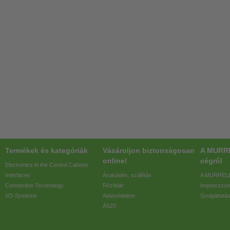
Termékek és kategóriák
Vásároljon biztonságosan
A MURR
online!
cégről
Electronics in the Control Cabinet
Interfaces
Áruküldés, szállítás
A MURRELE
Connection Technology
Rézfelár
Impresszu
I/O-Systems
Adatvédelem
Szolgáltatá
ÁSZF