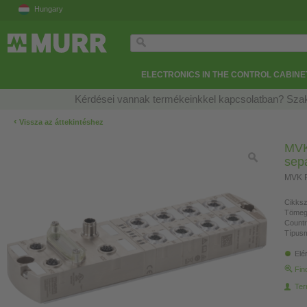
Hungary
ELECTRONICS IN THE CONTROL CABINE
Kérdései vannak termékeinkkel kapcsolatban? Szak
‹
Vissza az áttekintéshez
MVK
sep
MVK P
Cikksz
Tömeg
Countr
Típusm
Elé
Fin
Ter