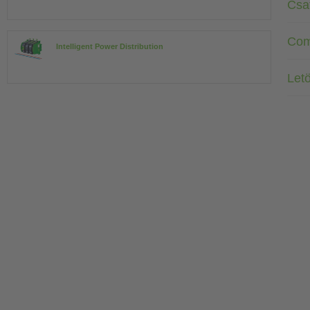
Csa
Com
Intelligent Power Distribution
Letö