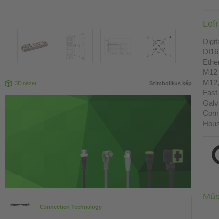
Leí
Digit
DI16
Ethe
M12 
M12,
3D nézet
Szimbolikus kép
Fast
Galva
Conn
Housi
Műs
Connection Technology