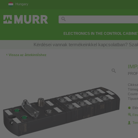
Hungary
ELECTRONICS IN THE CONTROL CABINE
Kérdései vannak termékeinkkel kapcsolatban? Szak
‹
Vissza az áttekintéshez
IMP
PROFI
Cikksz
Tömeg
Countr
Típusm
Elé
Fin
Ter