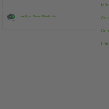
Műs
Intelligent Power Distribution
Csa
Com
Letö