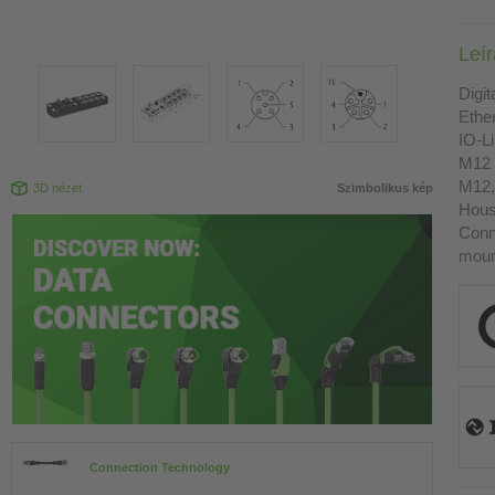
Leí
Digit
Ethe
IO-L
M12 
M12,
3D nézet
Szimbolikus kép
Housi
Conn
moun
Connection Technology