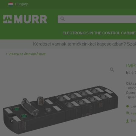
Hungary
ELECTRONICS IN THE CONTROL CABINE
Kérdései vannak termékeinkkel kapcsolatban? Szak
‹
Vissza az áttekintéshez
IMP
Ether
Cikksz
Tömeg
Countr
Típusm
Elé
Fin
Ter