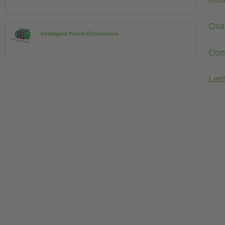
Csa
Intelligent Power Distribution
Com
Letö