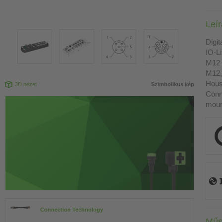
Leí
Digit
IO-L
M12 
M12,
Housi
3D nézet
Szimbolikus kép
Conn
moun
Connection Technology
Műs