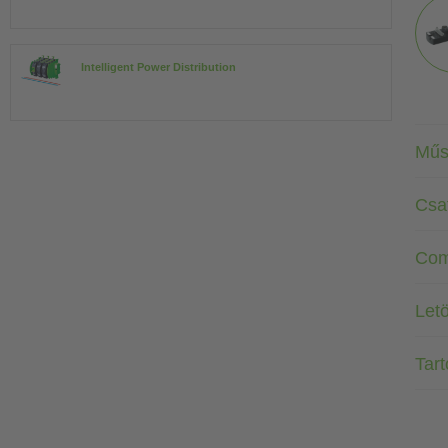
Intelligent Power Distribution
Műs
Csa
Com
Letö
Tar