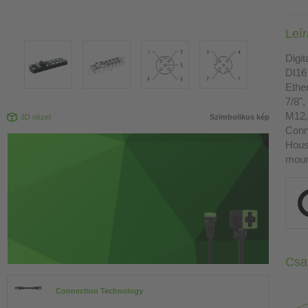
Leí
Digit
DI16
Ethe
7/8",
M12,
3D nézet
Szimbolikus kép
Conn
Housi
moun
Csa
Connection Technology