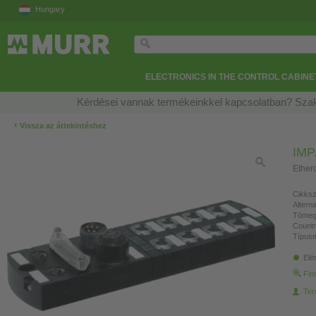
Hungary
ELECTRONICS IN THE CONTROL CABINE
Kérdései vannak termékeinkkel kapcsolatban? Szak
‹
Vissza az áttekintéshez
IMP
Etherc
Cikksz
Altern
Tömeg
Countr
Típusm
Elé
Fin
Ter