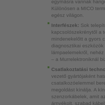
egymásra vannak hangolv
Különösen a MICO termé
egész világon.
Interfészek:
Sok telepít
kapcsolószekrénytől a 
mindenekelőtt a gyors c
diagnosztikai eszközök
lámpaelemekről, nehéz 
– a Murrelektroniknál bi
Csatlakoztatási techno
vezető gyártójaként hatá
csatalkozóelemmel bere
megoldást kínálja. A kí
szenzorkábelek, amit az
árnyékolt, szabad kábel