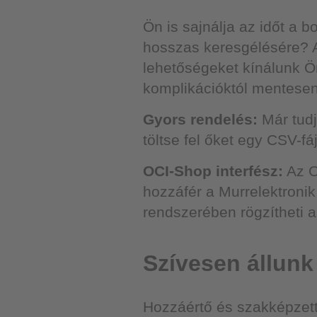
Ön is sajnálja az időt a 
hosszas keresgélésére? Ak
lehetőségeket kínálunk 
komplikációktól mentesen,
Gyors rendelés:
Már tudj
töltse fel őket egy CSV-fá
OCI-Shop interfész:
Az O
hozzáfér a Murrelektroni
rendszerében rögzítheti 
Szívesen állunk
Hozzáértő és szakképzet