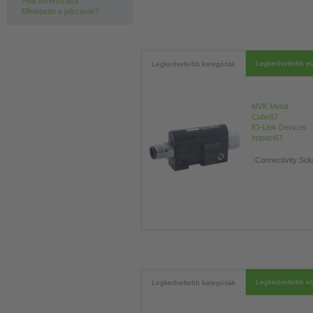
Fiók létrehozása
Elfelejtette a jelszavát?
Legkedveltebb e
Legkedveltebb kategóriák
MVK Metal
Cube67
IO-Link Devices
Impact67
Legkedveltebb e
Legkedveltebb kategóriák