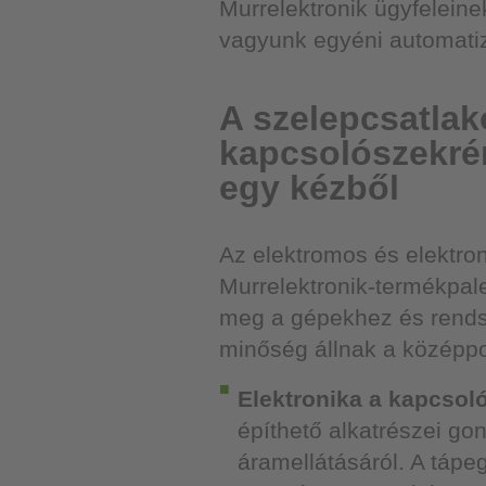
Murrelektronik ügyfelein
vagyunk egyéni automati
A szelepcsatlak
kapcsolószekrén
egy kézből
Az elektromos és elektron
Murrelektronik-termékpale
meg a gépekhez és rends
minőség állnak a középp
Elektronika a kapcsol
építhető alkatrészei g
áramellátásáról. A tápe