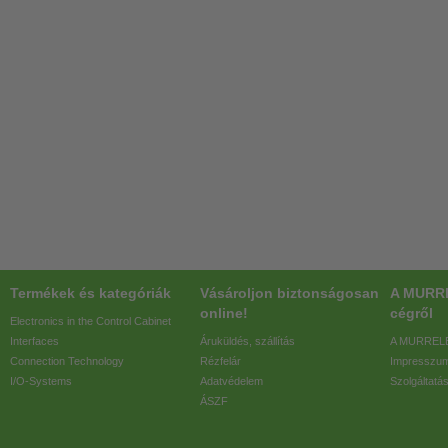
Termékek és kategóriák
Vásároljon biztonságosan
A MURR
online!
cégről
Electronics in the Control Cabinet
Interfaces
Áruküldés, szállítás
A MURRELE
Connection Technology
Rézfelár
Impresszu
I/O-Systems
Adatvédelem
Szolgáltatá
ÁSZF