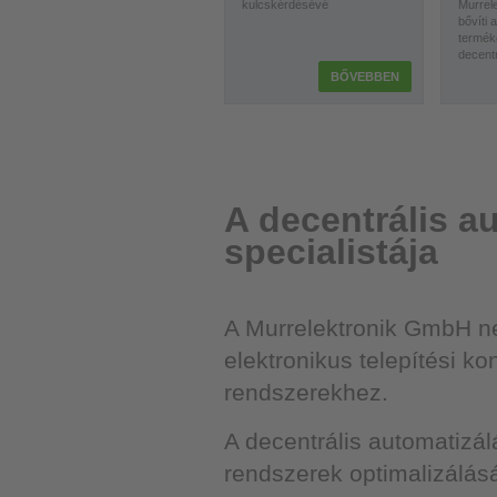
kulcskérdésévé
Murrele
bővíti
termék
decentr
BŐVEBBEN
A decentrális a
specialistája
A Murrelektronik GmbH ne
elektronikus telepítési k
rendszerekhez.
A decentrális automatizál
rendszerek optimalizálásá