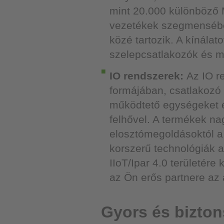
mint 20.000 különböző 
vezetékek szegmensébe
közé tartozik. A kínála
szelepcsatlakozók és m
IO rendszerek:
Az IO r
formájában, csatlakozó
működtető egységeket és
felhővel. A termékek na
elosztómegoldásoktól a 
korszerű technológiák a
IIoT/Ipar 4.0 területére
az Ön erős partnere az 
Gyors és bizto