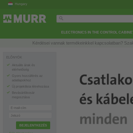
Hungary
ELECTRONICS IN THE CONTROL CABINE
Kérdései vannak termékeinkkel kapcsolatban? Szak
ELŐNYÖK
Aktuális árak és
elérhetőség
Gyors hozzáférés az
adatlapokhoz
Új projektlista létrehozása
Bevásárlókosár
megosztása
E-mail-cím
Jelszó
BEJELENTKEZÉS