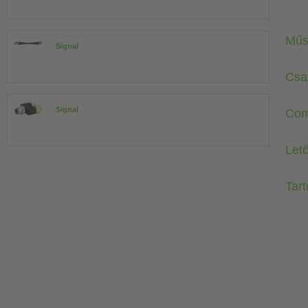
Műs
Signal
Csa
Signal
Com
Letö
Tar