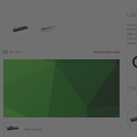
Leí
Expan
DI16/D
With o
Connec
Housing
3D nézet
Szimbolikus kép
Csa
Bus nodes