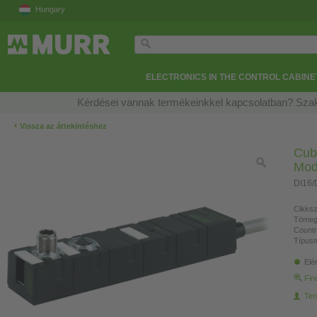
Hungary
ELECTRONICS IN THE CONTROL CABINE
Kérdései vannak termékeinkkel kapcsolatban? Szak
‹
Vissza az áttekintéshez
Cub
Mod
DI16/
Cikksz
Tömeg
Countr
Típusm
Elé
Fin
Ter