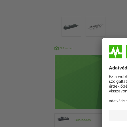
3D nézet
Bus nodes