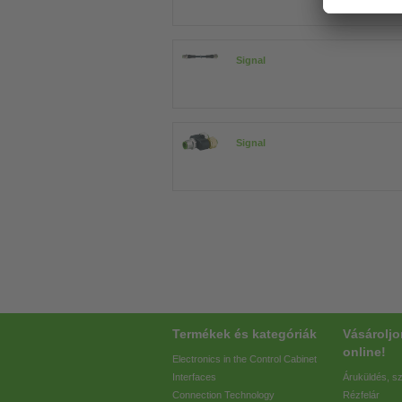
Signal
Signal
Termékek és kategóriák
Vásárolj
online!
Electronics in the Control Cabinet
Interfaces
Áruküldés, sz
Connection Technology
Rézfelár