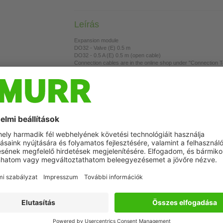
Leírás
Expansion module
DO32 - Valve (E) 0.5 m
DO32 - 0.5 A (E) 0.5 m (open cable)
Connection cables are in the online shop under "Connection 
Housing fully potted.
Szimbolikus kép
Csatlakoztassa a terméket
Rendszer