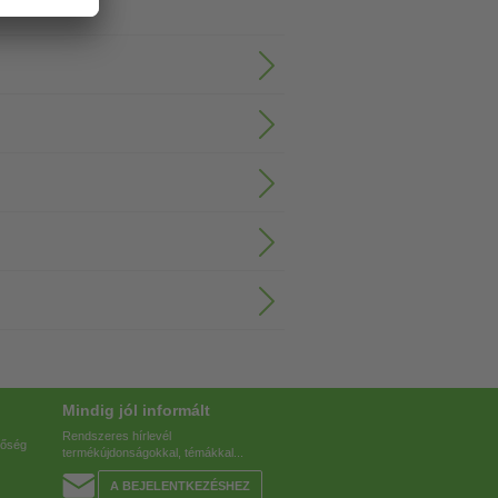
Mindig jól informált
Rendszeres hírlevél
tőség
termékújdonságokkal, témákkal...
A BEJELENTKEZÉSHEZ