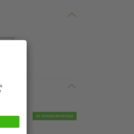
Technology".
kábel
AZ ÖSSZES MUTATÁSA