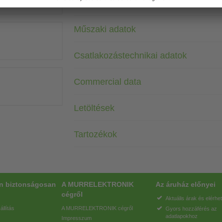
Műszaki adatok
Csatlakozástechnikai adatok
Commercial data
Letöltések
Tartozékok
on biztonságosan
A MURRELEKTRONIK
Az áruház előnyei
cégről
Aktuális árak és elérhe
állítás
A MURRELEKTRONIK cégről
Gyors hozzáférés az
adatlapokhoz
Impresszum