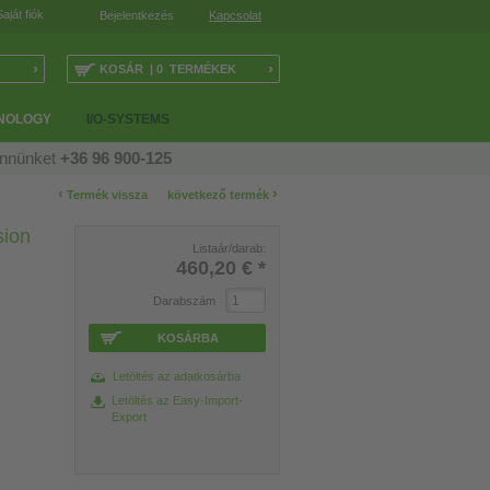
Saját fiók
Bejelentkezés
Kapcsolat
›
›
KOSÁR | 0 TERMÉKEK
NOLOGY
I/O-SYSTEMS
ennünket
+36 96 900-125
‹
›
Termék vissza
következő termék
sion
Listaár/darab:
460,20 €
*
Darabszám
KOSÁRBA
Letöltés az adatkosárba
Letöltés az Easy-Import-
Export