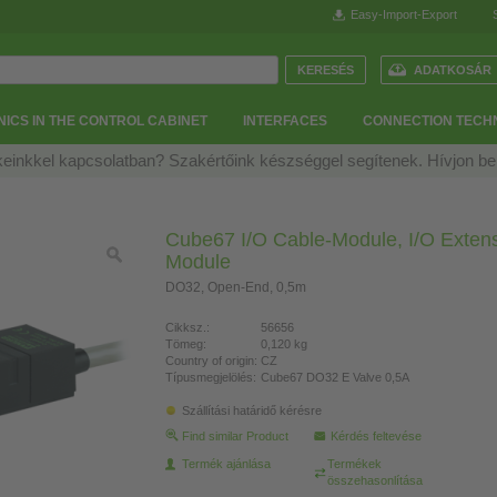
Easy-Import-Export
ADATKOSÁR
ICS IN THE CONTROL CABINET
INTERFACES
CONNECTION TECH
einkkel kapcsolatban? Szakértőink készséggel segítenek. Hívjon b
Cube67 I/O Cable-Module, I/O Exten
Module
DO32, Open-End, 0,5m
Cikksz.:
56656
Tömeg:
0,120 kg
Country of origin:
CZ
Típusmegjelölés:
Cube67 DO32 E Valve 0,5A
Szállítási határidő kérésre
Find similar Product
Kérdés feltevése
Termék ajánlása
Termékek
összehasonlítása