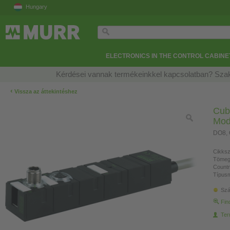
Hungary
ELECTRONICS IN THE CONTROL CABINE
Kérdései vannak termékeinkkel kapcsolatban? Szak
‹
Vissza az áttekintéshez
Cub
Mod
DO8, 
Cikksz
Tömeg
Countr
Típusm
Szá
Fin
Ter