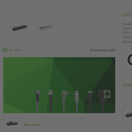
Leí
Expan
Valve
DO8 - 
Connec
Housing
3D nézet
Szimbolikus kép
Csa
Bus nodes