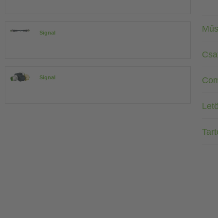
Műs
Signal
Csa
Signal
Com
Letö
Tar