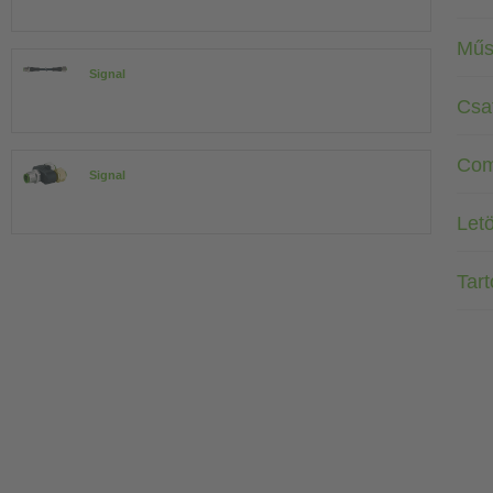
Műs
Signal
Csa
Com
Signal
Letö
Tar