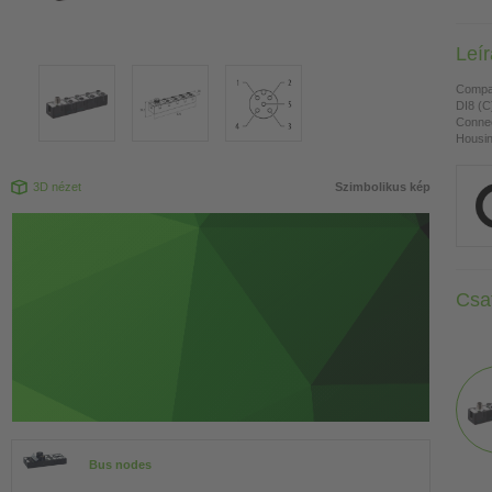
Leí
Compa
DI8 (C
Connec
Housing
3D nézet
Szimbolikus kép
Csa
Bus nodes