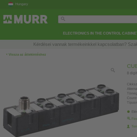
Hungary
ELECTRONICS IN THE CONTROL CABINE
Kérdései vannak termékeinkkel kapcsolatban? Szak
‹
Vissza az áttekintéshez
CUB
8 digi
Cikksz
Altern
Tömeg
Countr
Típusm
Elé
Fin
Ter