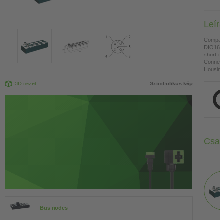
Leí
Compa
DIO16 
short-
Connec
Housing
3D nézet
Szimbolikus kép
Csa
Bus nodes