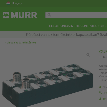
Hungary
ELECTRONICS IN THE CONTROL CABINE
Kérdései vannak termékeinkkel kapcsolatban? Szak
‹
Vissza az áttekintéshez
CUB
16 mu
Cikksz
Altern
Tömeg
Countr
Típusm
Elé
Fin
Ter