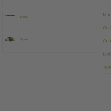
Műs
Signal
Csa
Signal
Com
Letö
Tar