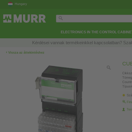
Hungary
ELECTRONICS IN THE CONTROL CABINE
Kérdései vannak termékeinkkel kapcsolatban? Szak
‹
Vissza az áttekintéshez
CUB
Cikksz
Tömeg
Countr
Típusm
Szá
Fin
Ter