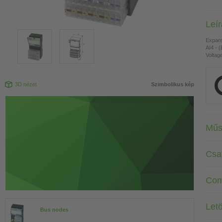
Leí
Expan
AI4 - (
Voltag
3D nézet
Szimbolikus kép
Műs
Csa
Com
Letö
Bus nodes