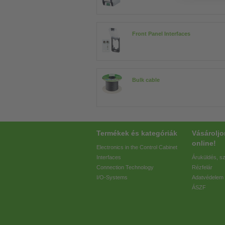
Front Panel Interfaces
Bulk cable
Termékek és kategóriák
Vásárolj
online!
Electronics in the Control Cabinet
Interfaces
Áruküldés, sz
Connection Technology
Rézfelár
I/O-Systems
Adatvédelem
ÁSZF