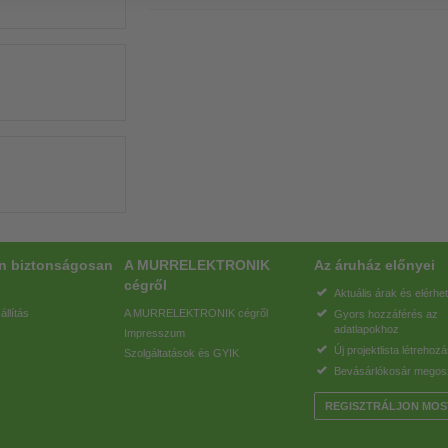
on biztonságosan
A MURRELEKTRONIK
Az áruház előnyei
cégről
Aktuális árak és elérhe
állítás
A MURRELEKTRONIK cégről
Gyors hozzáférés az
adatlapokhoz
Impresszum
Új projektlista létrehoz
Szolgáltatások és GYIK
Bevásárlókosár megos
REGISZTRÁLJON MOS