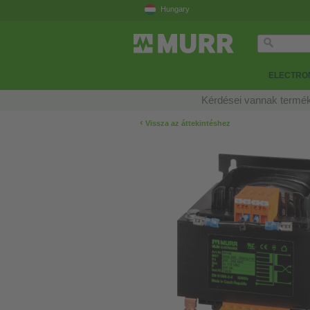
Hungary
ELECTRON
Kérdései vannak termék
‹
Vissza az áttekintéshez