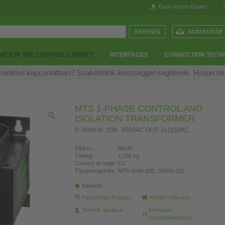
Easy-Import-Export
ADATKOSÁR
ICS IN THE CONTROL CABINET
INTERFACES
CONNECTION TECH
einkkel kapcsolatban? Szakértőink készséggel segítenek. Hívjon b
MTS 1-PHASE CONTROL AND
ISOLATION TRANSFORMER
P: 40VA IN: 208...550VAC OUT: 2x115VAC
Cikksz.:
86141
Tömeg:
1,100 kg
Country of origin:
CZ
Típusmegjelölés:
MTS 0040-208...550/2x115
Elérhető
Find similar Product
Kérdés feltevése
Termék ajánlása
Termékek
összehasonlítása