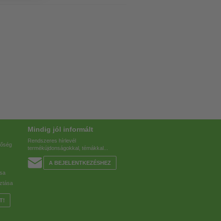
Mindig jól informált
Rendszeres hírlevél
tőség
termékújdonságokkal, témákkal...
A BEJELENTKEZÉSHEZ
ása
ztása
T!