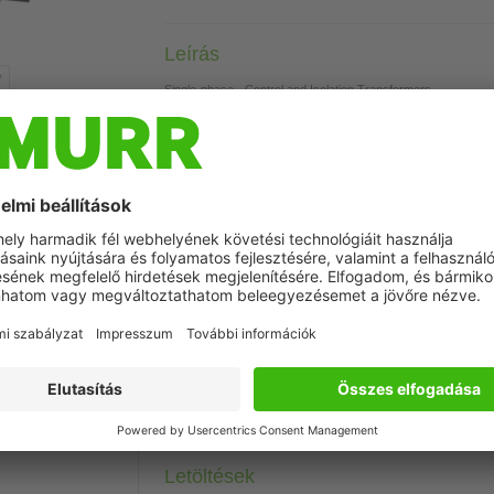
Leírás
Single-phase - Control and Isolation Transformers
40 VA
Isolation class T 40/B
Other voltages on request.
Szimbolikus kép
Műszaki adatok
Csatlakozástechnikai adatok
Commercial data
Letöltések