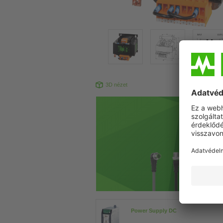
3D nézet
Power Supply DC