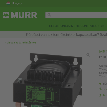
Hungary
ELECTRONICS IN THE CONTROL CABINE
Kérdései vannak termékeinkkel kapcsolatban? Szak
‹
Vissza az áttekintéshez
MS
P: 10
Cikksz
Tömeg
Countr
Típusm
Elé
Fin
Ter