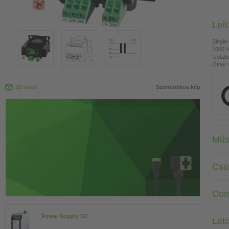
Leí
Single
1000 
Isolat
Other 
3D nézet
Szimbolikus kép
Műs
Csa
Com
Power Supply DC
Letö