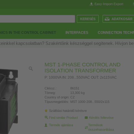
Easy-Import-Export
ADATKOSÁR
ICS IN THE CONTROL CABINET
INTERFACES
CONNECTION TECH
einkkel kapcsolatban? Szakértőink készséggel segítenek. Hívjon b
MST 1-PHASE CONTROL AND
ISOLATION TRANSFORMER
P: 1000VA IN: 208...550VAC OUT: 2x115VAC
Cikksz.:
86151
Tömeg:
13,300 kg
Country of origin:
CZ
Típusmegjelölés:
MST 1000-208...550/2x115
Szállítási határidő kérésre
Find similar Product
Kérdés feltevése
Termék ajánlása
Termékek
összehasonlítása