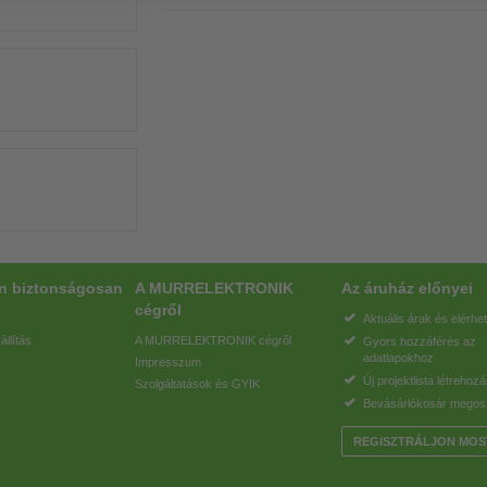
on biztonságosan
A MURRELEKTRONIK
Az áruház előnyei
cégről
Aktuális árak és elérhe
állítás
A MURRELEKTRONIK cégről
Gyors hozzáférés az
adatlapokhoz
Impresszum
Új projektlista létrehoz
Szolgáltatások és GYIK
Bevásárlókosár megos
REGISZTRÁLJON MOS