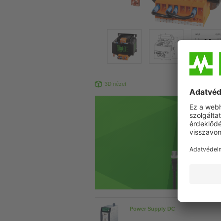
3D nézet
Power Supply DC