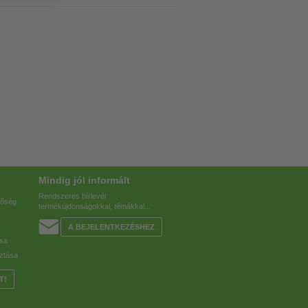
Mindig jól informált
Rendszeres hírlevél
tőség
termékújdonságokkal, témákkal...
A BEJELENTKEZÉSHEZ
ása
ztása
T!