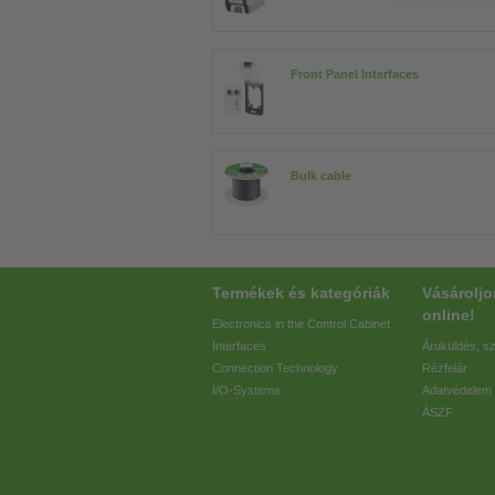
Front Panel Interfaces
Bulk cable
Termékek és kategóriák
Vásárolj
online!
Electronics in the Control Cabinet
Interfaces
Áruküldés, sz
Connection Technology
Rézfelár
I/O-Systems
Adatvédelem
ÁSZF