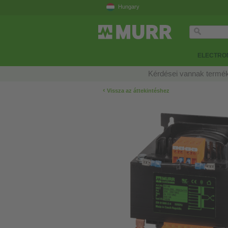
Hungary
ELECTRON
Kérdései vannak termék
‹
Vissza az áttekintéshez