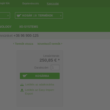
Saját fiók
Bejelentkezés
Kapcsolat
›
›
KOSÁR | 0 TERMÉKEK
NOLOGY
I/O-SYSTEMS
ennünket
+36 96 900-125
‹
›
Termék vissza
következő termék
Listaár/darab:
250,85 €
*
Darabszám
KOSÁRBA
Letöltés az adatkosárba
Letöltés az Easy-Import-
Export