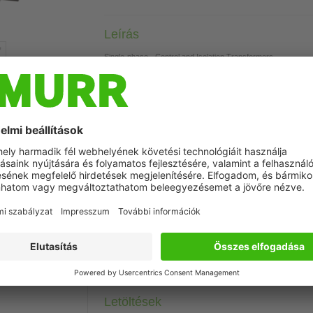
Leírás
Single-phase - Control and Isolation Transformers
1000 VA
Isolation class T 40/B
Other voltages on request.
Szimbolikus kép
Műszaki adatok
Csatlakozástechnikai adatok
Commercial data
Letöltések