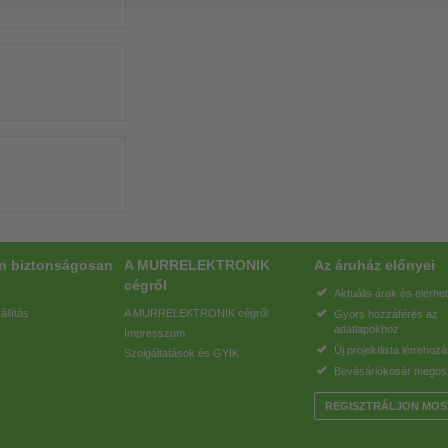
on biztonságosan
A MURRELEKTRONIK
Az áruház előnyei
cégről
Aktuális árak és elérhe
állítás
A MURRELEKTRONIK cégről
Gyors hozzáférés az
adatlapokhoz
Impresszum
Új projektlista létrehoz
Szolgáltatások és GYIK
Bevásárlókosár megos
REGISZTRÁLJON MOS