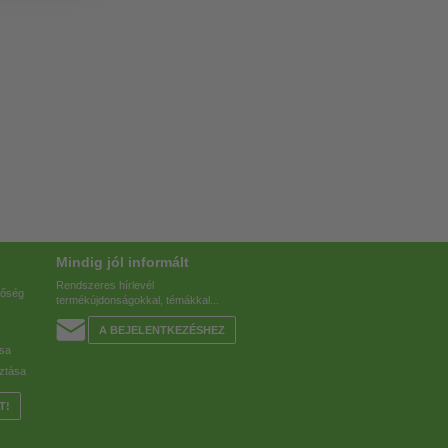
Mindig jól informált
Rendszeres hírlevél
tőség
termékújdonságokkal, témákkal...
A BEJELENTKEZÉSHEZ
ása
ztása
T!