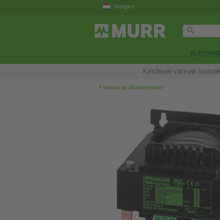
Hungary
ELECTRON
Kérdései vannak termék
‹
Vissza az áttekintéshez