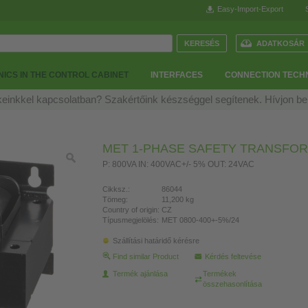
Easy-Import-Export
ADATKOSÁR
ICS IN THE CONTROL CABINET
INTERFACES
CONNECTION TECH
einkkel kapcsolatban? Szakértőink készséggel segítenek. Hívjon b
MET 1-PHASE SAFETY TRANSFO
P: 800VA IN: 400VAC+/- 5% OUT: 24VAC
Cikksz.:
86044
Tömeg:
11,200 kg
Country of origin:
CZ
Típusmegjelölés:
MET 0800-400+-5%/24
Szállítási határidő kérésre
Find similar Product
Kérdés feltevése
Termék ajánlása
Termékek
összehasonlítása