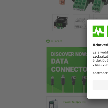
3D nézet
Power Supply DC