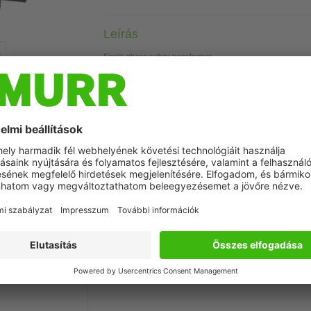
Leírás
Single-phase safety transformer
800 VA
Isolation class T 60/B
Szimbolikus kép
Műszaki adatok
Commercial data
Letöltések