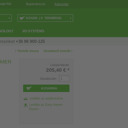
Saját fiók
Bejelentkezés
Kapcsolat
›
›
KOSÁR | 0 TERMÉKEK
NOLOGY
I/O-SYSTEMS
ennünket
+36 96 900-125
‹
›
Termék vissza
következő termék
RMER
Listaár/darab:
205,40 €
*
Darabszám
KOSÁRBA
Letöltés az adatkosárba
Letöltés az Easy-Import-
Export