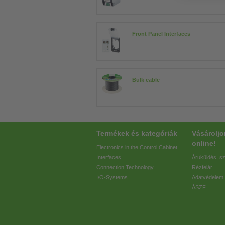
Front Panel Interfaces
Bulk cable
Termékek és kategóriák
Vásárolj
online!
Electronics in the Control Cabinet
Interfaces
Áruküldés, sz
Connection Technology
Rézfelár
I/O-Systems
Adatvédelem
ÁSZF