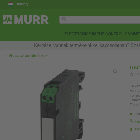
Hungary
ELECTRONICS IN THE CONTROL CABINE
Kérdései vannak termékeinkkel kapcsolatban? Szak
‹
Vissza az áttekintéshez
RMM
IN: 2
Cikksz
Altern
Tömeg
Countr
Típusm
Elé
Fin
Ter