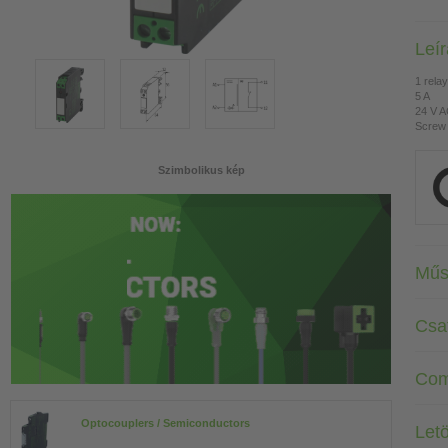
Leí
1 rela
5 A
24 V 
Screw 
Szimbolikus kép
Műs
Csa
Com
Optocouplers / Semiconductors
Letö