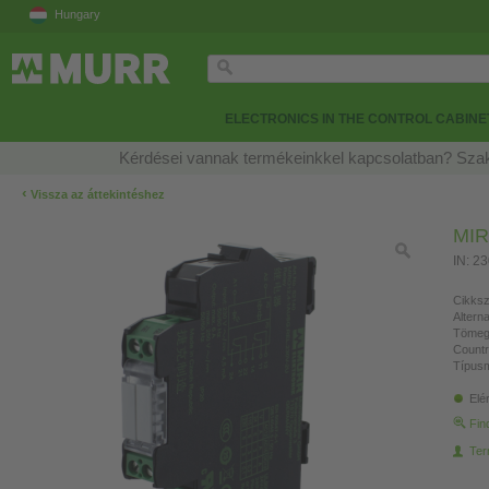
Hungary
ELECTRONICS IN THE CONTROL CABINE
Kérdései vannak termékeinkkel kapcsolatban? Szak
‹
Vissza az áttekintéshez
MIR
IN: 2
Cikksz
Altern
Tömeg
Countr
Típusm
Elé
Fin
Ter