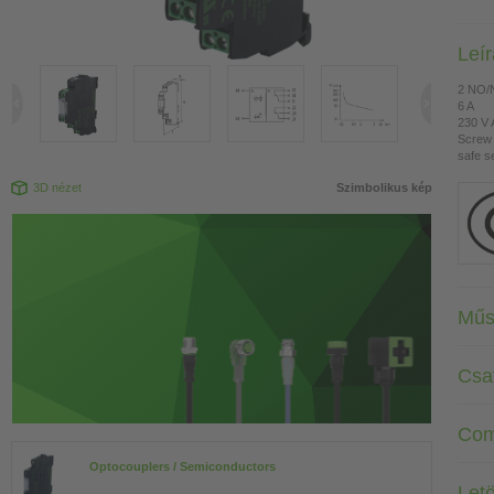
Leí
2 NO/
6 A
230 V
Screw 
safe s
3D nézet
Szimbolikus kép
Műs
Csa
Com
Optocouplers / Semiconductors
Letö