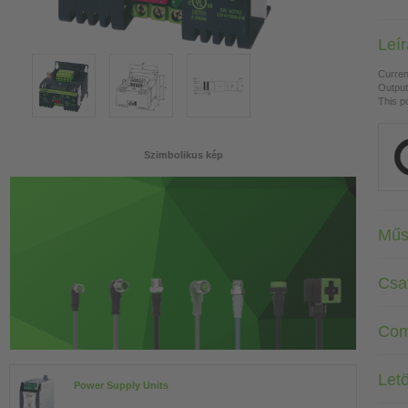
Leí
Curren
Output
This p
Szimbolikus kép
Műs
Csa
Com
Letö
Power Supply Units