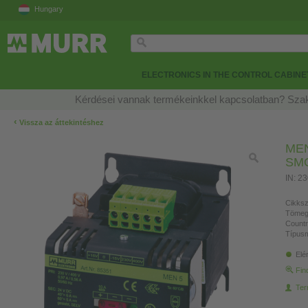
Hungary
ELECTRONICS IN THE CONTROL CABINE
Kérdései vannak termékeinkkel kapcsolatban? Szak
‹
Vissza az áttekintéshez
MEN
SM
IN: 2
Cikksz
Tömeg
Countr
Típusm
Elé
Fin
Ter