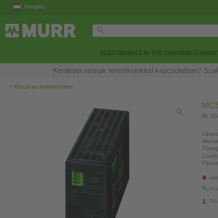
Hungary
ELECTRONICS IN THE CONTROL CABINE
Kérdései vannak termékeinkkel kapcsolatban? Szak
‹
Vissza az áttekintéshez
MCS
IN: 9
Cikksz
Altern
Tömeg
Countr
Típusm
nem
Fin
Ter