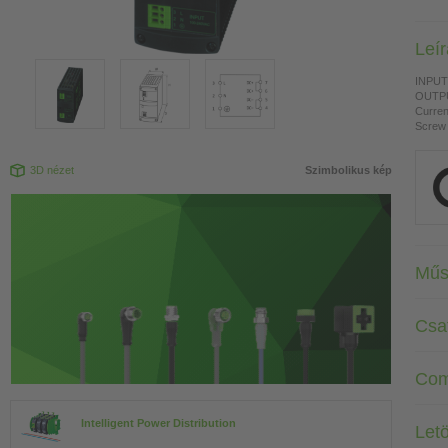
Leí
INPUT:
OUTPU
Curren
Screw 
3D nézet
Szimbolikus kép
Műs
Csa
Com
Intelligent Power Distribution
Letö