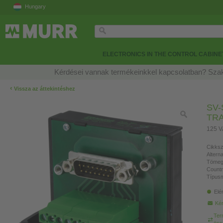
Hungary
ELECTRONICS IN THE CONTROL CABINE
Kérdései vannak termékeinkkel kapcsolatban? Szak
‹
Vissza az áttekintéshez
SV-
TR
125 V
Cikksz
Altern
Tömeg
Countr
Típusm
Elé
Kér
Ter