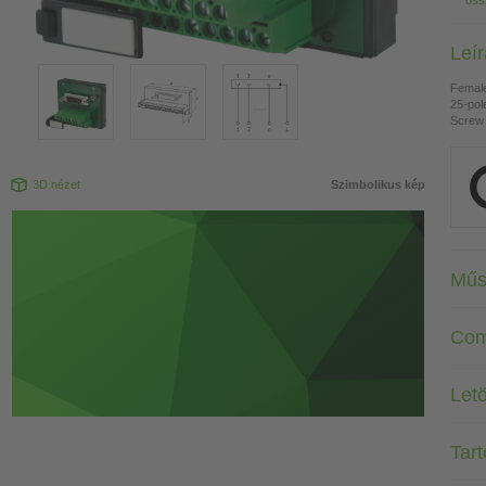
öss
Leí
Female
25-pol
Screw 
3D nézet
Szimbolikus kép
Műs
Com
Letö
Tar