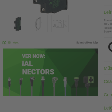
Leí
Transi
48 V 
Isolati
Screw 
3D nézet
Szimbolikus kép
Műs
Csa
Com
Letö