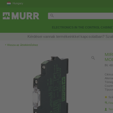
Hungary
ELECTRONICS IN THE CONTROL CABINE
Kérdései vannak termékeinkkel kapcsolatban? Szak
‹
Vissza az áttekintéshez
MIR
MO
IN: 4
Cikksz
Altern
Tömeg
Countr
Típusm
Szá
Fin
Ter