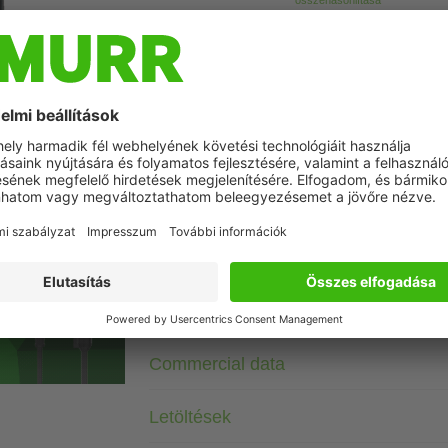
összehasonlítása
Leírás
Triac 0.5 A
5 V DC
Screw terminals
Szimbolikus kép
Műszaki adatok
Csatlakozástechnikai adatok
Commercial data
Letöltések