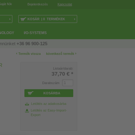
Saját fiók
Bejelentkezés
Kapcsolat
›
›
KOSÁR | 0 TERMÉKEK
NOLOGY
I/O-SYSTEMS
ennünket
+36 96 900-125
‹
›
Termék vissza
következő termék
R
Listaár/darab:
37,70 €
*
Darabszám
KOSÁRBA
Letöltés az adatkosárba
Letöltés az Easy-Import-
Export