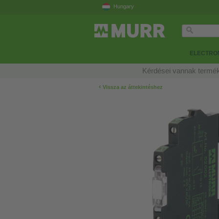
Hungary
ELECTRON
Kérdései vannak termék
‹
Vissza az áttekintéshez