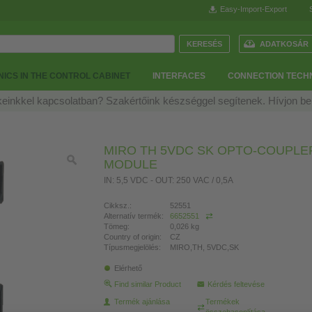
Easy-Import-Export
ADATKOSÁR
ICS IN THE CONTROL CABINET
INTERFACES
CONNECTION TECH
einkkel kapcsolatban? Szakértőink készséggel segítenek. Hívjon b
MIRO TH 5VDC SK OPTO-COUPLE
MODULE
IN: 5,5 VDC - OUT: 250 VAC / 0,5A
Cikksz.:
52551
Alternatív termék:
6652551
Tömeg:
0,026 kg
Country of origin:
CZ
Típusmegjelölés:
MIRO,TH, 5VDC,SK
Elérhető
Find similar Product
Kérdés feltevése
Termék ajánlása
Termékek