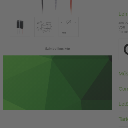
Leí
400 V
VDR
For ot
Szimbolikus kép
Műs
Com
Letö
Tar