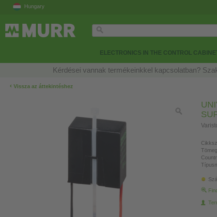
Hungary
ELECTRONICS IN THE CONTROL CABINE
Kérdései vannak termékeinkkel kapcsolatban? Szak
‹
Vissza az áttekintéshez
UN
SU
Varis
Cikksz
Tömeg
Countr
Típusm
Szá
Fin
Ter