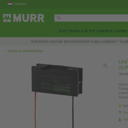
Hungary
ELECTRONICS IN THE CONTROL CABINE
Kérdései vannak termékeinkkel kapcsolatban? Szak
‹
Vissza az áttekintéshez
UN
SU
Varis
Cikksz
Tömeg
Countr
Típusm
Szá
Fin
Ter