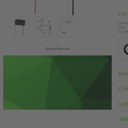
Leí
24 V 
VDR
For ot
Szimbolikus kép
Műs
Com
Letö
Tar