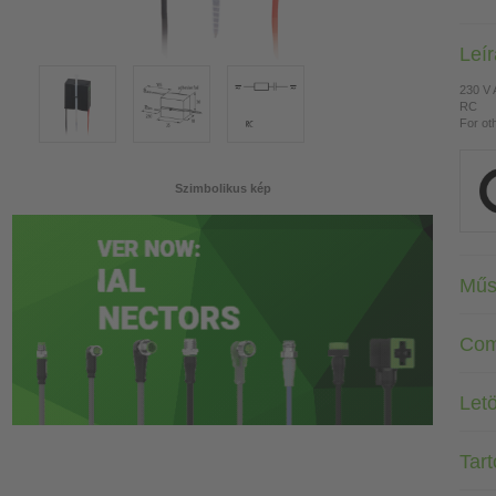
Leí
230 V
RC
For ot
Szimbolikus kép
Műs
Com
Letö
Tar