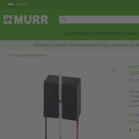
Hungary
ELECTRONICS IN THE CONTROL CABINE
Kérdései vannak termékeinkkel kapcsolatban? Szak
‹
Vissza az áttekintéshez
UN
SU
RC, 
Cikksz
Tömeg
Countr
Típusm
Szá
Fin
Ter