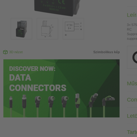
Leí
3× 575
RC
Suppre
suppre
3D nézet
Szimbolikus kép
Műs
Com
Letö
Tar