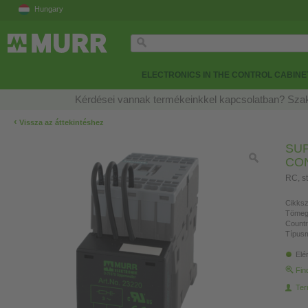
Hungary
ELECTRONICS IN THE CONTROL CABINE
Kérdései vannak termékeinkkel kapcsolatban? Szak
‹
Vissza az áttekintéshez
SU
CO
RC, s
Cikksz
Tömeg
Countr
Típusm
Elé
Fin
Ter