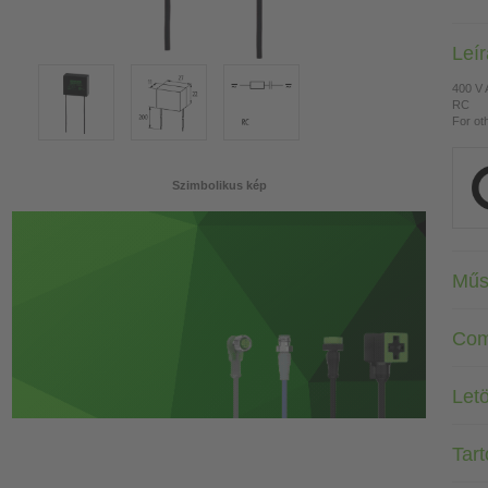
Leí
400 V
RC
For ot
Szimbolikus kép
Műs
Com
Letö
Tar