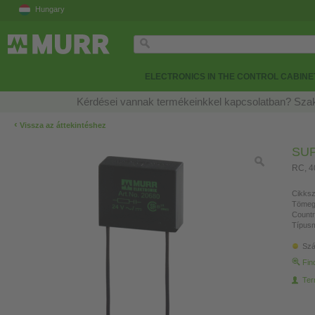
Hungary
ELECTRONICS IN THE CONTROL CABINE
Kérdései vannak termékeinkkel kapcsolatban? Szak
‹
Vissza az áttekintéshez
SU
RC, 4
Cikksz
Tömeg
Countr
Típusm
Szá
Fin
Ter