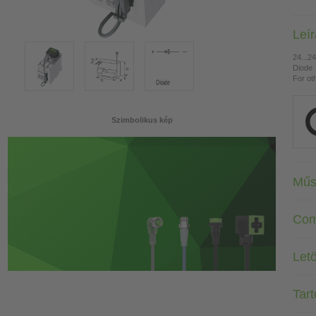
Leí
24...2
Diode
For ot
Szimbolikus kép
Műs
Com
Letö
Tar