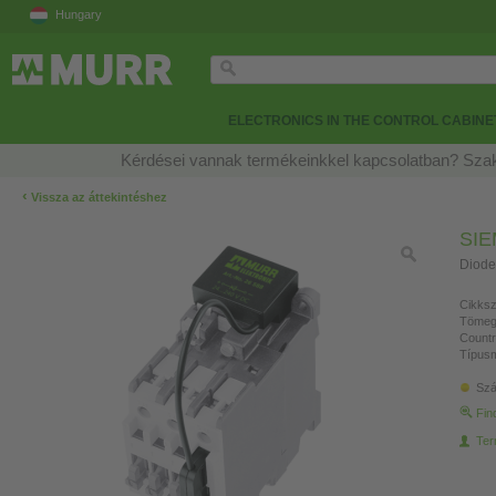
Hungary
ELECTRONICS IN THE CONTROL CABINE
Kérdései vannak termékeinkkel kapcsolatban? Szak
‹
Vissza az áttekintéshez
SI
Diode
Cikksz
Tömeg
Countr
Típusm
Szá
Fin
Ter