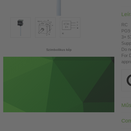
Leí
RC
PG9
3× 5
Suppr
Do n
Szimbolikus kép
For 
appr
Műs
Com