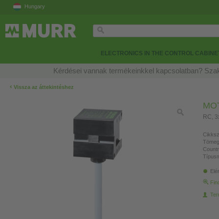
Hungary
ELECTRONICS IN THE CONTROL CABINE
Kérdései vannak termékeinkkel kapcsolatban? Szak
‹
Vissza az áttekintéshez
MO
RC, 
Cikksz
Tömeg
Countr
Típusm
Elé
Fin
Ter