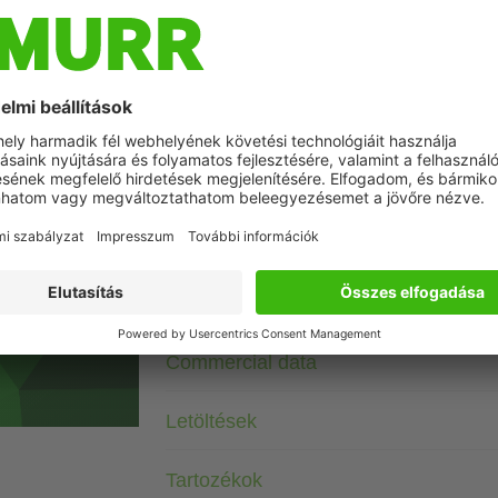
Leírás
3× 400 V AC
RC
Suppressors for other voltages, frequencies, and motor ratin
suppressors with frequency inverters.
Műszaki adatok
Commercial data
Letöltések
Tartozékok