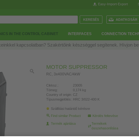
Easy-Import-Export
ADATKOSÁR
ICS IN THE CONTROL CABINET
INTERFACES
CONNECTION TECH
einkkel kapcsolatban? Szakértőink készséggel segítenek. Hívjon b
MOTOR SUPPRESSOR
RC, 3x400VAC/4kW
Cikksz.:
23005
Tömeg:
0,174 kg
Country of origin:
CZ
Típusmegjelölés:
HRC 3/022-400 K
Szállítási határidő kérésre
Find similar Product
Kérdés feltevése
Termék ajánlása
Termékek
összehasonlítása