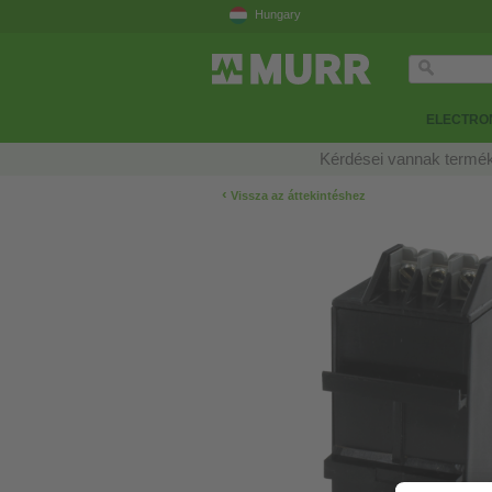
Hungary
ELECTRON
Kérdései vannak termék
‹
Vissza az áttekintéshez