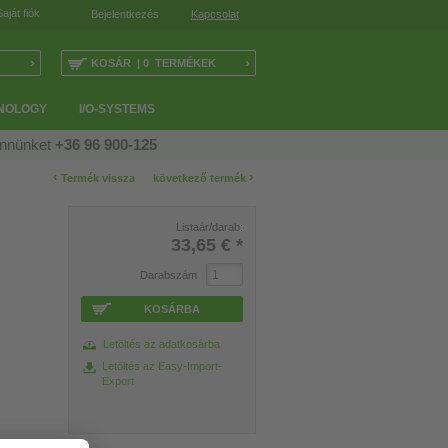
Saját fiók
Bejelentkezés
Kapcsolat
›
›
KOSÁR | 0 TERMÉKEK
NOLOGY
I/O-SYSTEMS
ennünket
+36 96 900-125
‹
›
Termék vissza
következő termék
Listaár/darab:
33,65 €
*
Darabszám
KOSÁRBA
Letöltés az adatkosárba
Letöltés az Easy-Import-
Export