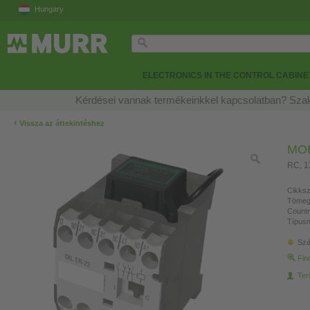
Hungary
ELECTRONICS IN THE CONTROL CABINE
Kérdései vannak termékeinkkel kapcsolatban? Szak
‹
Vissza az áttekintéshez
MO
RC, 1
Cikksz
Tömeg
Countr
Típusm
Szá
Fin
Ter