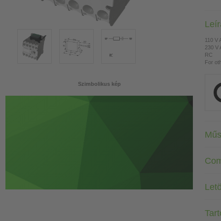
Leí
110 V
230 V
RC
For ot
Szimbolikus kép
Műs
Com
Letö
Tar