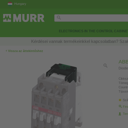
Hungary
ELECTRONICS IN THE CONTROL CABINE
Kérdései vannak termékeinkkel kapcsolatban? Szak
‹
Vissza az áttekintéshez
AB
Diode
Cikksz
Tömeg
Countr
Típusm
Szá
Fin
Ter