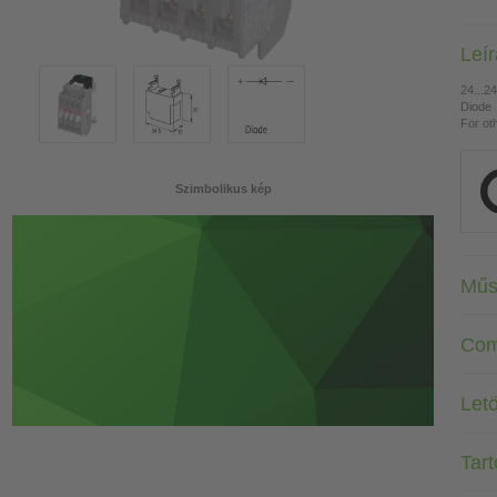
Leí
24...2
Diode
For ot
Szimbolikus kép
Műs
Com
Letö
Tar