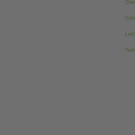
Csa
Com
Letö
Tar