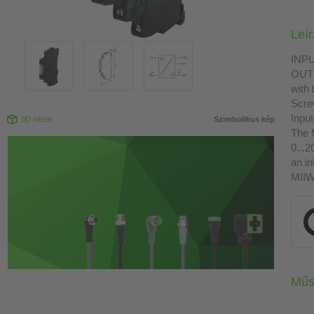
Leí
INPU
OUTP
with
Scre
Input
3D nézet
Szimbolikus kép
The M
0...2
an in
MIIW 
Műs