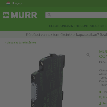
Hungary
ELECTRONICS IN THE CONTROL CABINE
Kérdései vannak termékeinkkel kapcsolatban? Szak
‹
Vissza az áttekintéshez
MU
CO
IN: 0.
Cikksz
Altern
Tömeg
Countr
Típusm
Elé
Fin
Ter